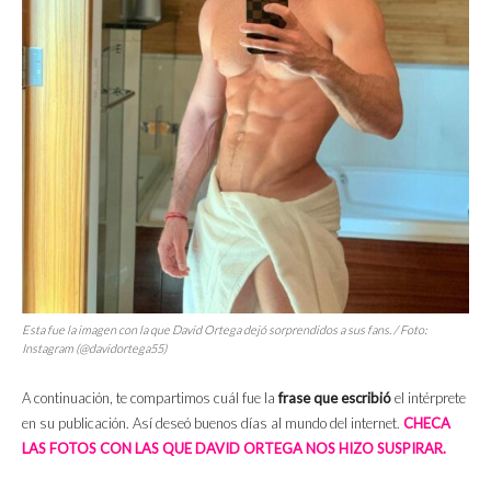
Esta fue la imagen con la que David Ortega dejó sorprendidos a sus
fans
. / Foto:
Instagram (@davidortega55)
A continuación, te compartimos cuál fue la
frase que escribió
el intérprete
en su publicación. Así deseó buenos días al mundo del internet.
CHECA
LAS FOTOS CON LAS QUE DAVID ORTEGA NOS HIZO SUSPIRAR.