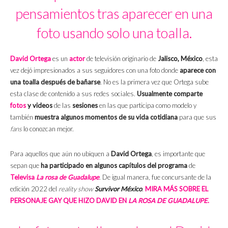
pensamientos tras aparecer en una
foto usando solo una toalla.
David Ortega
es un
actor
de televisión originario de
Jalisco, México
, esta
vez dejó impresionados a sus seguidores con una foto donde
aparece con
una toalla después de bañarse
. No es la primera vez que Ortega sube
esta clase de contenido a sus redes sociales.
Usualmente comparte
fotos
y videos
de las
sesiones
en las que participa como modelo y
también
muestra algunos momentos de su vida cotidiana
para que sus
fans
lo conozcan mejor.
Para aquellos que aún no ubiquen a
David Ortega
, es importante que
sepan que
ha participado en algunos capítulos del programa
de
Televisa
La rosa de Guadalupe
. De igual manera, fue concursante de la
edición 2022 del
reality show
Survivor México
.
MIRA MÁS SOBRE EL
PERSONAJE GAY QUE HIZO DAVID EN
LA ROSA DE GUADALUPE
.