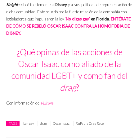
Knight
criticó fuertemente a
Disney
y a sus políticas de representación de
dicha comunidad. Esto ocurrió por la fuerte relación de la compañía con
legisladores que impulsaron la ley
‘No digas gay’
en
Florida
.
ENTÉRATE
DE CÓMO SE REBELÓ OSCAR ISAAC CONTRA LA HOMOFOBIA DE
DISNEY.
¿Qué opinas de las acciones de
Oscar Isaac como aliado de la
comunidad LGBT+ y como fan del
drag
?
Con información de
Vulture
TAGS
bar gay
drag
Oscar Isaac
RuPauls Drag Race