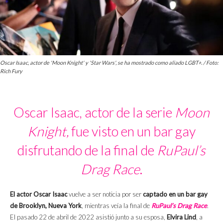
Oscar Isaac, actor de 'Moon Knight' y 'Star Wars', se ha mostrado como aliado LGBT+. / Foto:
Rich Fury
Oscar Isaac, actor de la serie
Moon
Knight,
fue visto en un bar gay
disfrutando de la final de
RuPaul’s
Drag Race
.
El actor Oscar Isaac
vuelve a ser noticia por ser
captado en un bar gay
de Brooklyn, Nueva York
, mientras veía la final de
RuPaul’s Drag Race
.
El pasado 22 de abril de 2022 asistió junto a su esposa,
Elvira Lind
, a