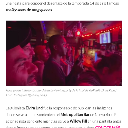
una fiesta para conocer el desenlace de la temporada 14 de este famoso
reality show
de
drag queens
.
Isaac (parte inferior izquierda) en la
viewing party
de la final de
RuPaul’s Drag Race
/
Foto: Instagram (@elvira_lind_)
La guionista
Elvira Lind
fue la responsable de publicar las imágenes
donde se ve a Isaac sonriente en el
Metropolitan Bar
de Nueva York. El
actor se nota pendiente mientras se ve a
Willow Pill
en una pantalla antes
de que fuera coronada como la nueva superestrella
drag
.
CONOCE MÁS