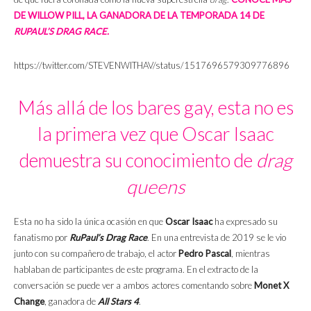
DE WILLOW PILL, LA GANADORA DE LA TEMPORADA 14 DE
RUPAUL’S DRAG RACE.
https://twitter.com/STEVENWlTHAV/status/1517696579309776896
Más allá de los bares gay, esta no es
la primera vez que Oscar Isaac
demuestra su conocimiento de
drag
queens
Esta no ha sido la única ocasión en que
Oscar Isaac
ha expresado su
fanatismo por
RuPaul’s
Drag Race
. En una entrevista de 2019 se le vio
junto con su compañero de trabajo, el actor
Pedro Pascal
, mientras
hablaban de participantes de este programa. En el extracto de la
conversación se puede ver a ambos actores comentando sobre
Monet X
Change
, ganadora de
All Stars 4
.