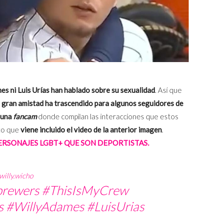
es ni Luis Urías han hablado sobre su sexualidad
. Así que
a
gran amistad ha trascendido para algunos seguidores de
 una
fancam
donde compilan las interacciones que estos
to que
viene incluido el video de la anterior imagen
.
PERSONAJES LGBT+ QUE SON DEPORTISTAS.
illy.wicho
rewers
#ThisIsMyCrew
s
#WillyAdames
#LuisUrias