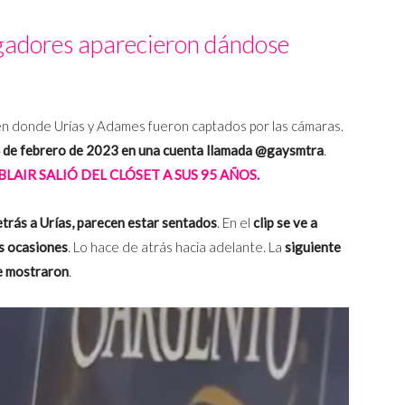
gadores aparecieron dándose
en donde Urías y Adames fueron captados por las cámaras.
24 de febrero de 2023 en una cuenta llamada @gaysmtra
.
LAIR SALIÓ DEL CLÓSET A SUS 95 AÑOS.
rás a Urías, parecen estar sentados
. En el
clip se ve a
as ocasiones
. Lo hace de atrás hacia adelante. La
siguiente
se mostraron
.