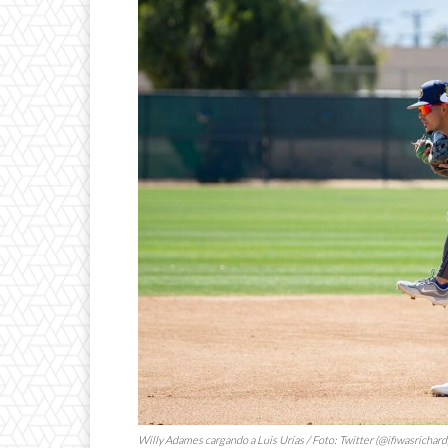
Willy Adames cargando a Luis Urías / Foto: Twitter (@ifiwasrichard