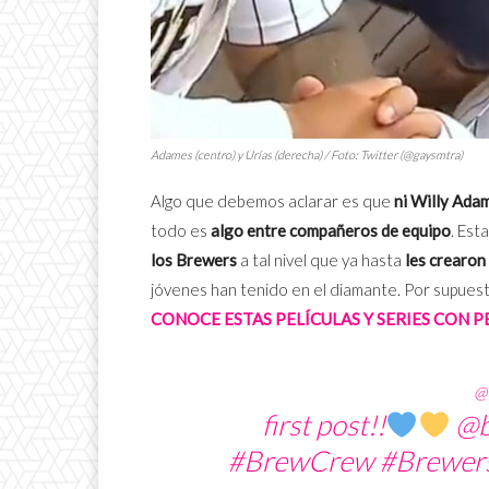
Adames (centro) y Urías (derecha) / Foto: Twitter (@gaysmtra)
Algo que debemos aclarar es que
ni Willy Adam
todo es
algo entre compañeros de equipo
. Est
los Brewers
a tal nivel que ya hasta
les crearon
jóvenes han tenido en el diamante. Por supues
CONOCE ESTAS PELÍCULAS Y SERIES CON 
@w
first post!!
@b
#BrewCrew
#Brewer