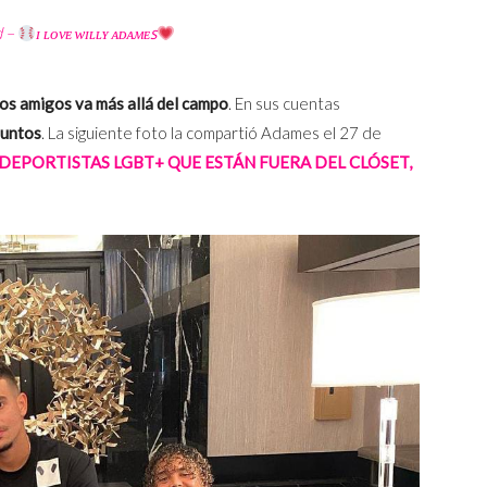
d –
ɪ ʟᴏᴠᴇ ᴡɪʟʟʏ ᴀᴅᴀᴍᴇꜱ
tos amigos va más allá del campo
. En sus cuentas
juntos
. La siguiente foto la compartió Adames el 27 de
 DEPORTISTAS LGBT+ QUE ESTÁN FUERA DEL CLÓSET,