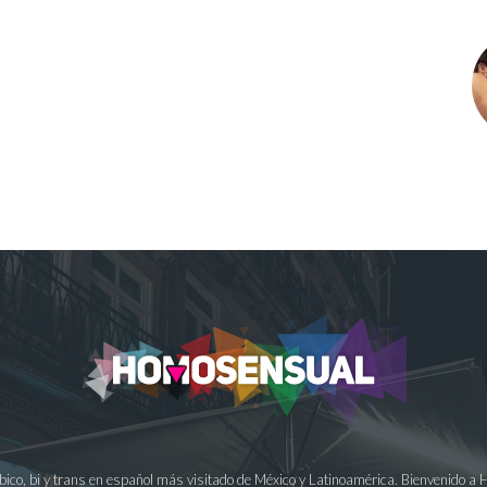
ésbico, bi y trans en español más visitado de México y Latinoamérica. Bienvenido 