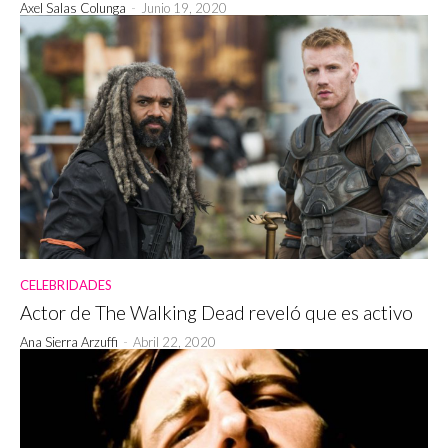
Axel Salas Colunga
-
Junio 19, 2020
CELEBRIDADES
Actor de The Walking Dead reveló que es activo
Ana Sierra Arzuffi
-
Abril 22, 2020