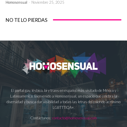
Homosensual
-
Noviembre 25, 2025
NO TE LO PIERDAS
El portal gay, lésbico, bi y trans en español más visitado de México y
Latinoamérica. Bienvenido a Homosensual, un espacio que celebra la
diversidad y busca dar visibilidad a todas las letras del colorido acrónimo
LGBTTTIQA+.
Contáctanos:
contacto@homosensual.com