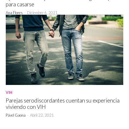
para casarse
Ana Flores
-
Diciembre 6, 2021
VIH
Parejas serodiscordantes cuentan su experiencia
viviendo con VIH
Pável Gaona
-
Abril 22, 2021