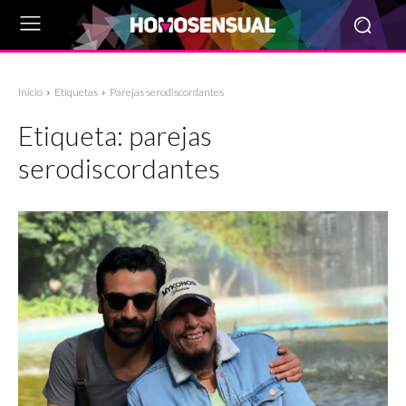
Inicio
Etiquetas
Parejas serodiscordantes
Etiqueta:
parejas
serodiscordantes