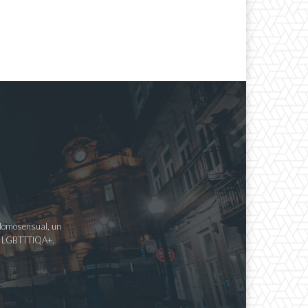
a Homosensual, un
imo LGBTTTIQA+.