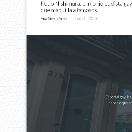
Kodo Nishimura: el monje budista gay
que maquilla a famosos
Ana Sierra Arzuffi
-
Junio 1, 2020
El portal gay, l
espacio que ce