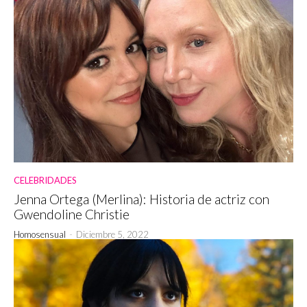
CELEBRIDADES
Jenna Ortega (Merlina): Historia de actriz con
Gwendoline Christie
Homosensual
-
Diciembre 5, 2022