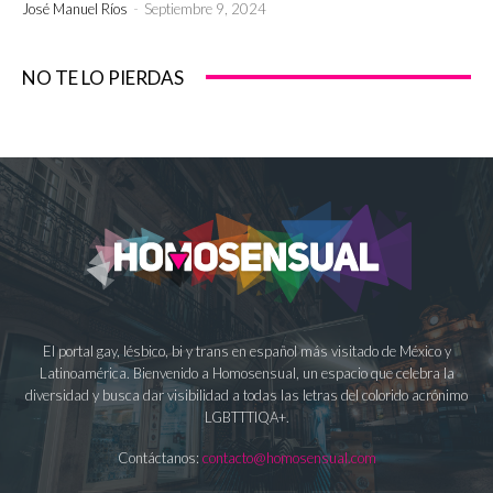
José Manuel Ríos
-
Septiembre 9, 2024
NO TE LO PIERDAS
El portal gay, lésbico, bi y trans en español más visitado de México y
Latinoamérica. Bienvenido a Homosensual, un espacio que celebra la
diversidad y busca dar visibilidad a todas las letras del colorido acrónimo
LGBTTTIQA+.
Contáctanos:
contacto@homosensual.com