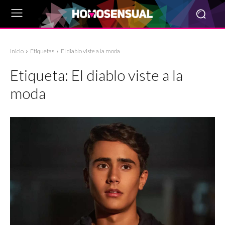
Inicio
Etiquetas
El diablo viste a la moda
Etiqueta:
El diablo viste a la
moda