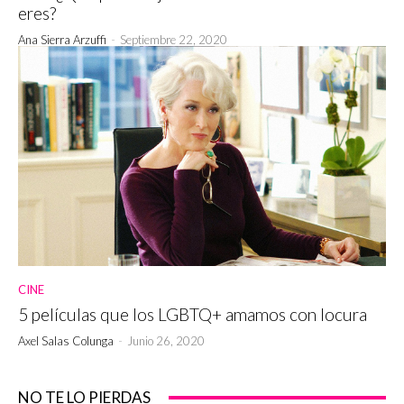
eres?
Ana Sierra Arzuffi
-
Septiembre 22, 2020
CINE
5 películas que los LGBTQ+ amamos con locura
Axel Salas Colunga
-
Junio 26, 2020
NO TE LO PIERDAS