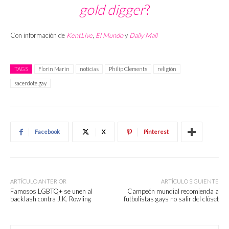
gold digger
?
Con información de
KentLive
,
El Mundo
y
Daily Mail
TAGS
Florin Marin
noticias
Philip Clements
religión
sacerdote gay
Facebook
X
Pinterest
ARTÍCULO ANTERIOR
ARTÍCULO SIGUIENTE
Famosos LGBTQ+ se unen al
Campeón mundial recomienda a
backlash contra J.K. Rowling
futbolistas gays no salir del clóset