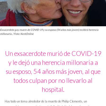
Exsacerdote gay muere de COVID-19 y su esposo (54 años más joven) recibirá herencia
millonaria. / Foto: KentOnline
Un exsacerdote murió de COVID-19
y le dejó una herencia millonaria a
su esposo, 54 años más joven, al que
todos culpan por no llevarlo al
hospital.
Hay todo un tema alrededor de la muerte de Philip Clements, un