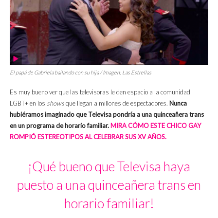
El papá de Gabriela bailando con su hija / Imagen: Las Estrellas
Es muy bueno ver que las televisoras le den espacio a la comunidad
LGBT+ en los
shows
que llegan a millones de espectadores.
Nunca
hubiéramos imaginado que Televisa pondría a una quinceañera trans
en un programa de horario familiar.
MIRA CÓMO ESTE CHICO GAY
ROMPIÓ ESTEREOTIPOS AL CELEBRAR SUS XV AÑOS.
¡Qué bueno que Televisa haya
puesto a una quinceañera trans en
horario familiar!