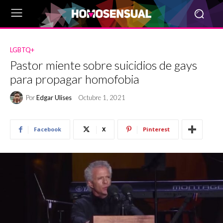
LGBTQ+
Pastor miente sobre suicidios de gays
para propagar homofobia
Por
Edgar Ulises
Octubre 1, 2021
Facebook
X
Pinterest