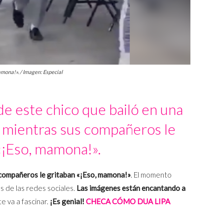
amona!». / Imagen: Especial
de este chico que bailó en una
 mientras sus compañeros le
«¡Eso, mamona!».
s compañeros le gritaban «¡Eso, mamona!»
. El momento
s de las redes sociales.
Las imágenes están encantando a
e va a fascinar.
¡Es genial!
CHECA CÓMO DUA LIPA