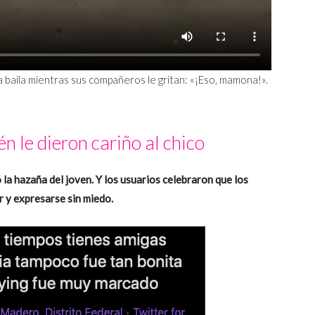
a baila mientras sus compañeros le gritan: «¡Eso, mamona!».
n le dieron cariño al chico
 la hazaña del joven. Y los usuarios celebraron que los
r y expresarse sin miedo.