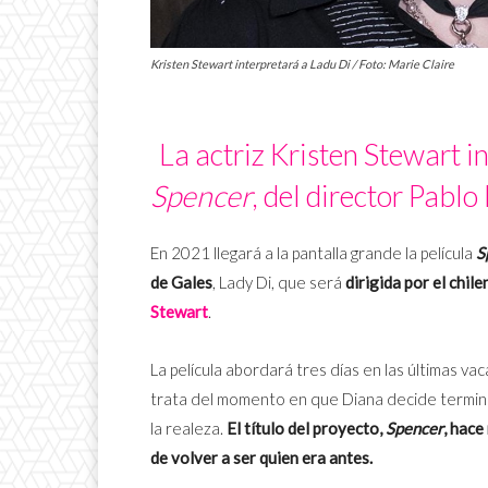
Kristen Stewart interpretará a Ladu Di / Foto: Marie Claire
La actriz Kristen Stewart i
Spencer
, del director Pablo
En 2021 llegará a la pantalla grande la película
S
de Gales
, Lady Di, que será
dirigida por el chil
Stewart
.
La película abordará tres días en las últimas va
trata del momento en que Diana decide terminar 
la realeza.
El título del proyecto,
Spencer
, hace
de volver a ser quien era antes.