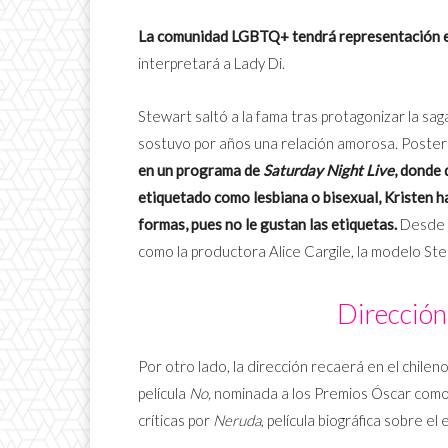
La comunidad LGBTQ+ tendrá representación en 
interpretará a Lady Di.
Stewart saltó a la fama tras protagonizar la sa
sostuvo por años una relación amorosa. Poster
en un programa de
Saturday Night Live
, donde 
etiquetado como lesbiana o bisexual, Kristen ha
formas, pues no le gustan las etiquetas.
Desde e
como la productora Alice Cargile, la modelo Stell
Dirección
Por otro lado, la dirección recaerá en el chilen
película
No,
nominada a los Premios Óscar como 
críticas por
Neruda
, película biográfica sobre el