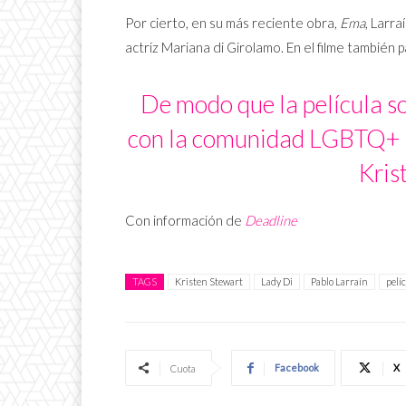
Por cierto, en su más reciente obra,
Ema
, Larr
actriz Mariana di Girolamo. En el filme también p
De modo que la película so
con la comunidad LGBTQ+ re
Kris
Con información de
Deadline
TAGS
Kristen Stewart
Lady Di
Pablo Larraín
pelí
Facebook
X
Cuota