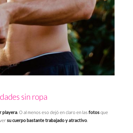
dades sin ropa
r playera
. O al menos eso dejó en claro en las
fotos
que
 ver
su cuerpo bastante trabajado y atractivo
.