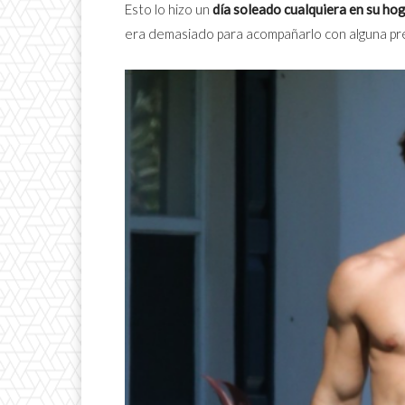
Esto lo hizo un
día soleado cualquiera en su hog
era demasiado para acompañarlo con alguna pr