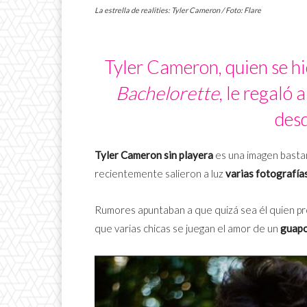
La estrella de realities: Tyler Cameron / Foto: Flare
Tyler Cameron, quien se h
Bachelorette
, le regaló 
desd
Tyler Cameron
sin playera
es una imagen bastan
recientemente salieron a luz
varias fotografía
Rumores apuntaban a que quizá sea él quien p
que varias chicas se juegan el amor de un
guapo