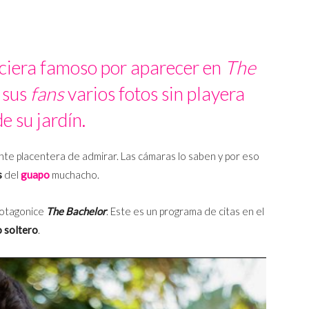
iciera famoso por aparecer en
The
a sus
fans
varios fotos sin playera
e su jardín.
te placentera de admirar. Las cámaras lo saben y por eso
s
del
guapo
muchacho.
rotagonice
The Bachelor
. Este es un programa de citas en el
 soltero
.