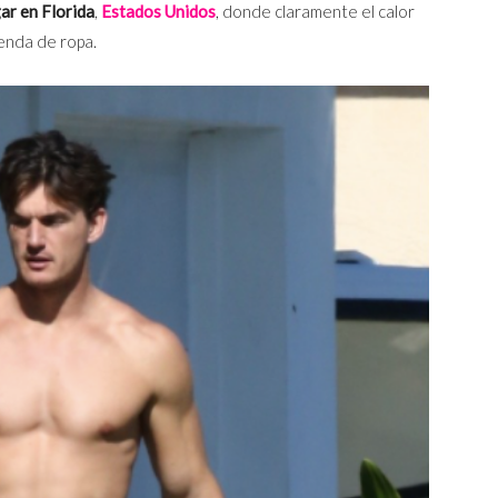
ar en Florida
,
Estados Unidos
, donde claramente el calor
enda de ropa.