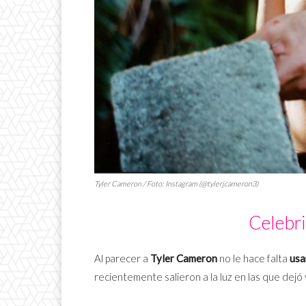
Tyler Cameron / Foto: Instagram (@tylerjcameron3)
Celebri
Al parecer a
Tyler Cameron
no le hace falta
usa
recientemente salieron a la luz en las que dejó