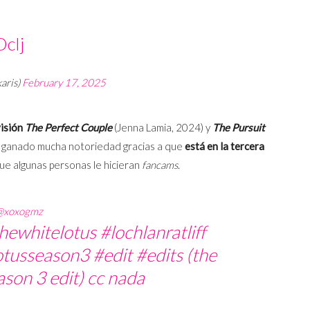
cIj
aris)
February 17, 2025
visión
The Perfect Couple
(Jenna Lamia, 2024) y
The Pursuit
ha ganado mucha notoriedad gracias a que
está en la tercera
ue algunas personas le hicieran
fancams
.
@xoxogmz
hewhitelotus
#lochlanratliff
otusseason3
#edit
#edits
(the
ason 3 edit) cc nada