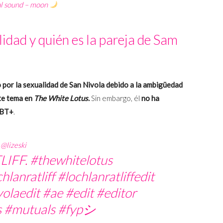
al sound – moon
lidad y quién es la pareja de Sam
 por la sexualidad de San Nivola debido a la ambigüedad
ste tema en
The White Lotus
.
Sin embargo, él
no ha
GBT+
.
@lizeski
LIFF.
#thewhitelotus
hlanratliff
#lochlanratliffedit
olaedit
#ae
#edit
#editor
s
#mutuals
#fypシ