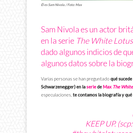
Él es Sam Nivola. / Foto: Max
Sam Nivola es un actor britá
en la serie
The White Lotus
dado algunos indicios de qu
algunos datos sobre la biogra
Varias personas se han preguntado
qué sucede 
Schwarzenegger) en la
serie
de
Max
The White
especulaciones,
te contamos la biografía y qué 
KEEP UP. (scp: