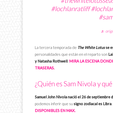
#thewhitelotusse
#lochlanratliff
#lochlan
#sam
♬ origi
La tercera temporada de
The White Lotus
se e
personalidades que están en el reparto son
La
y Natasha Rothwell
.
MIRA LA ESCENA DOND
TRASERAS.
¿Quién es Sam Nivola y qué 
Samuel John Nivola nació el 26 de septiembre 
podemos inferir que su
signo zodiacal es Libra
.
DISPONIBLES EN MAX.