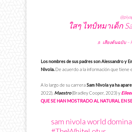
@piya
ใสๆ ไทป์หมาเด็ก S
♬ เสียงต้นฉบับ –
Los nombres de sus padres son Alessandro y Em
Nivola.
De acuerdo a la información que tiene 
A lo largo de su carrera
Sam Nivola ya ha apare
2022),
Maestro
(Bradley Cooper, 2023) y
Eilee
QUE SE HAN MOSTRADO AL NATURAL EN SER
sam nivola world dominat
#TheWhiteLotus