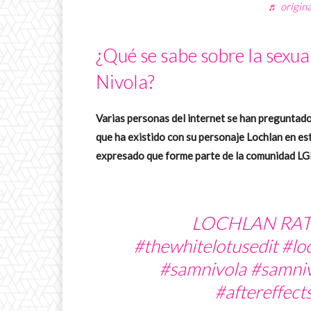
♬ origin
¿Qué se sabe sobre la sexua
Nivola?
Varias personas del internet se han preguntado
que ha existido con su personaje Lochlan en e
expresado que forme parte de la comunidad L
LOCHLAN RAT
#thewhitelotusedit
#loc
#samnivola
#samniv
#aftereffect