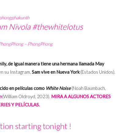
phongphakunth
am Nivola
#thewhitelotus
 PhongPhong – PhongPhong
ily, de igual manera tiene una hermana llamada May
en su Instagram,
Sam vive en Nueva York
(Estados Unidos).
cido en películas como
White Noise
(Noah Baumbach,
n
(William Oldroyd, 2023).
MIRA A ALGUNOS ACTORES
IES Y PELÍCULAS.
ion starting tonight !