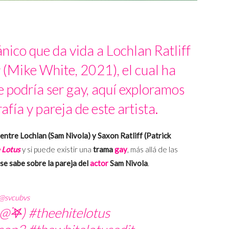
nico que da vida a Lochlan Ratliff
(Mike White, 2021), el cual ha
e podría ser gay, aquí exploramos
fía y pareja de este artista.
entre Lochlan (Sam Nivola) y Saxon Ratliff (Patrick
 Lotus
y si puede existir una
trama
gay
, más allá de las
se sabe sobre la pareja del
actor
Sam Nivola
.
@svcubvs
@࣪𖤐)
#theehitelotus