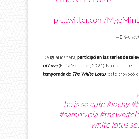
pic.twitter.com/MgeMinD
— ‎ً (@wicck
De igual manera,
participó en las series de tele
of Love
(Emily Mortimer, 2021). No obstante, 
temporada de
The White Lotus
, esto provocó q
he is so cute
#lochy
#t
#samnivola
#thewhitel
white lotus se