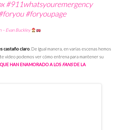
ox
#911whatsyouremergency
#foryou
#foryoupage
n – Evan Buckley
es castaño claro
. De igual manera, en varias escenas hemos
iente video podemos ver cómo entrena para mantener su
 QUE HAN ENAMORADO A LOS
FANS
DE LA