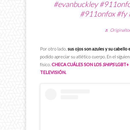
#evanbuckley
#911onf
#911onfox
#fy
♬ Originalto
Por otro lado,
sus ojos son azules y su cabello 
podido apreciar su atlético cuerpo. En el sigu
físico.
CHECA CUÁLES SON LOS
SHIPS
LGBT+
TELEVISIÓN.