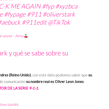
C-K ME AGAIN
#fyp
#xyzbca
e
#fypage
#911
#oliverstark
#aebuck
#911edit
@TikTok
al sound – Alma
ark y qué se sabe sobre su
ondres (Reino Unido)
, con este dato podemos saber que
su
 de comunicación
su nombre real es Oliver Leon Jones
.
TOR DE LA SERIE
9-1-1
.
iver.starkkk