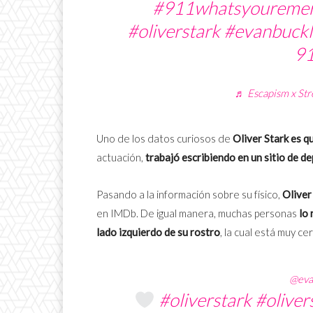
#911whatsyoureme
#oliverstark
#evanbuckl
9
♬ Escapism x Str
Uno de los datos curiosos de
Oliver Stark es q
actuación,
trabajó escribiendo en un sitio de d
Pasando a la información sobre su físico,
Oliver
en IMDb. De igual manera, muchas personas
lo
lado izquierdo de su rostro
, la cual está muy ce
@eva
#oliverstark
#oliver