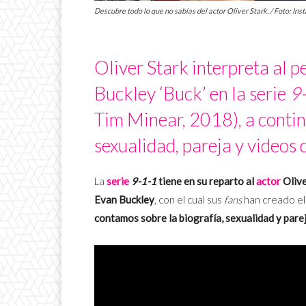
Descubre todo lo que no sabías del actor Oliver Stark. / Foto: In
Oliver Stark interpreta al 
Buckley ‘Buck’ en la serie
9
Tim Minear, 2018), a contin
sexualidad, pareja y videos d
La
serie
9-1-1
tiene en su reparto al
actor
Olive
Evan Buckley
, con el cual sus
fans
han creado e
contamos sobre la biografía, sexualidad y pare