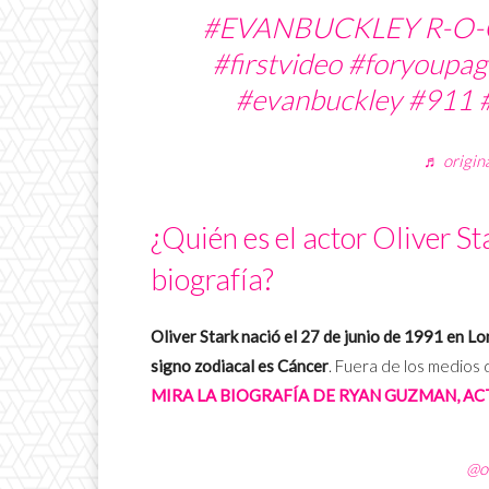
#EVANBUCKLEY
R-O-
#firstvideo
#foryoupag
#evanbuckley
#911
♬ origin
¿Quién es el actor Oliver St
biografía?
Oliver Stark nació el 27 de junio de 1991 en L
signo zodiacal es Cáncer
. Fuera de los medios
MIRA LA BIOGRAFÍA DE RYAN GUZMAN, AC
@ol