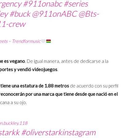
rgency
#911onabc
#series
ey
#buck
@911onABC @Bts-
11-crew
eets – Trendformusic
ue es vegano
. De igual manera, antes de dedicarse a la
eportes y vendió videojuegos
.
 tiene una estatura de 1.88 metros
de acuerdo con su perfil
 reconocerán por una marca que tiene desde que nació en el
rcana a su ojo.
n.buckley.118
starkk
#oliverstarkinstagram