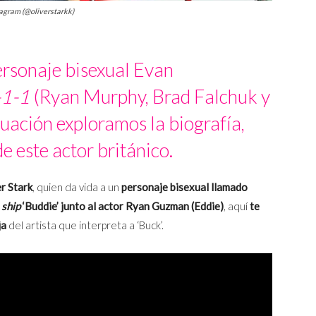
stagram (@oliverstarkk)
personaje bisexual Evan
-1-1
(Ryan Murphy, Brad Falchuk y
uación exploramos la biografía,
e este actor británico.
r Stark
, quien da vida a un
personaje bisexual llamado
l
ship
‘Buddie’ junto al actor Ryan Guzman (Eddie)
, aquí
te
ja
del artista que interpreta a ‘Buck’.