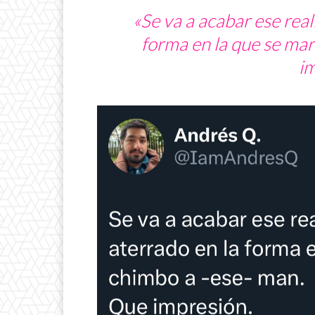
«Se va a acabar ese
real
forma en la que se mar
im