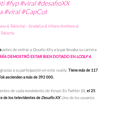
ti
#fyp
#viral
#desafioXX
a
#viral
#CapCut
lano & Tokischa) – Sevdaliza & Villano Antillano &
Tokischa
a
antes de entrar a
Desafío XX
y a la par llevaba su carrera
NÍA DEMOSTRÓ ESTAR BIEN DOTADO EN
LCDLF 4
.
gracias a su participación en este
reality
.
Tiene más de 117
ok ascienden a más de 392 000.
entes de cada movimiento de Kevyn. En Twitter (X),
el 25
te de los televidentes de
Desafío XX
. Uno de los usuarios