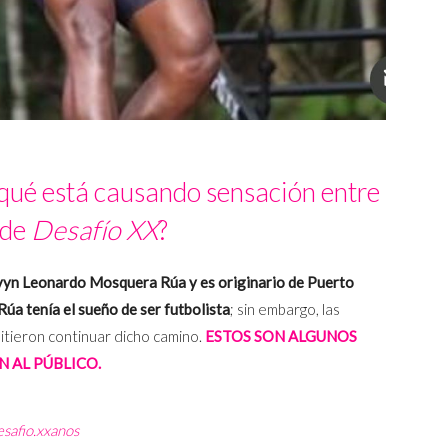
qué está causando sensación entre
de
Desafío XX
?
Kevyn Leonardo Mosquera Rúa
y es originario de Puerto
Rúa tenía el sueño de ser futbolista
; sin embargo, las
mitieron continuar dicho camino.
ESTOS SON ALGUNOS
 AL PÚBLICO.
safio.xxanos