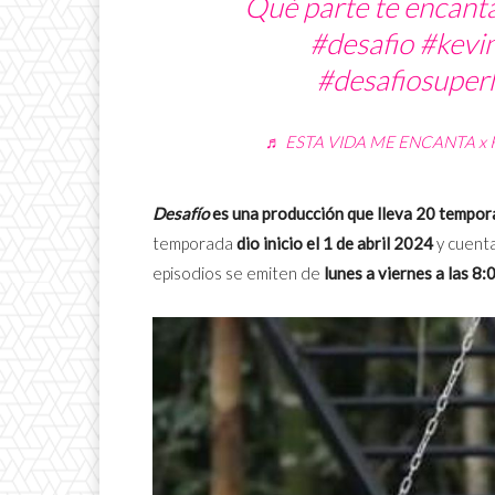
Qué parte te encanta
#desafio
#kevi
#desafiosupe
♬ ESTA VIDA ME ENCANTA x REM
Desafío
es una producción que lleva 20 temporad
temporada
dio inicio el 1 de abril 2024
y cuent
episodios se emiten de
lunes a viernes a las 8: