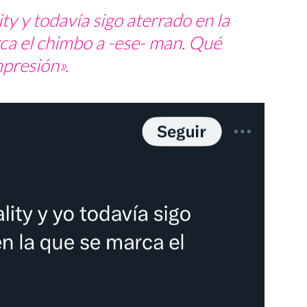
ity
y todavía sigo aterrado en la
ca el chimbo a -ese-
man
. Qué
presión».