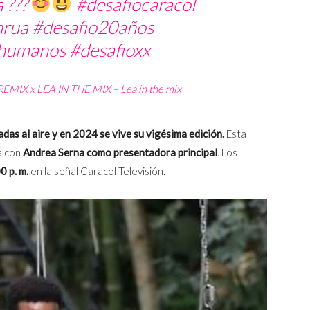
 ???
#desafiocaracol
nrua
#desafio20años
rhumanos
#desafioxx
IX x LEA IN THE MIX – Lea in the mix
as al aire y en 2024 se vive su vigésima edición.
Esta
a con
Andrea Serna como presentadora principal
. Los
00 p. m.
en la señal Caracol Televisión.