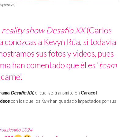
kevynrua75)
l
reality show Desafío XX
(Carlos
a conozcas a Kevyn Rúa, si todavía
mostramos sus fotos y videos, pues
ma han comentado que él es ‘
team
carne’.
grama
Desafío XX
, el cual se transmite en
Caracol
ideos
con los que los
fans
han quedado impactados por sus
rua.desafio.2024