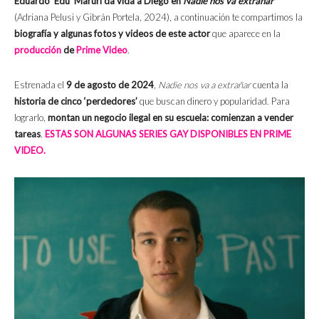
Eduardo ‘Edu’ Maruri da vida a Diego en
Nadie nos va extrañar
(Adriana Pelusi y Gibrán Portela, 2024), a continuación te compartimos la
biografía y algunas
fotos y videos de este actor
que aparece en la
producción
de
Prime Video
.
Estrenada el
9 de agosto de 2024
,
Nadie nos va a extrañar
cuenta la
historia de cinco ‘perdedores’
que buscan dinero y popularidad. Para
lograrlo,
montan un negocio ilegal en su escuela: comienzan a vender
tareas
.
ESTAS SON ALGUNAS SERIES GAY DISPONIBLES EN PRIME
VIDEO.