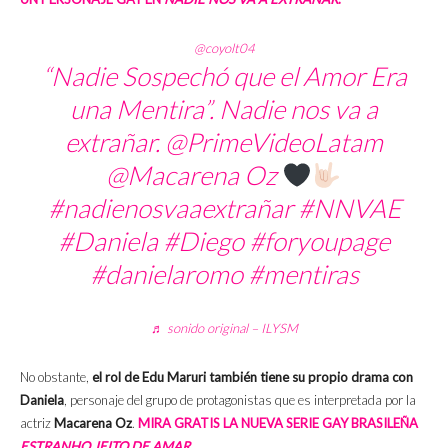
@coyolt04
“Nadie Sospechó que el Amor Era
una Mentira”. Nadie nos va a
extrañar. @PrimeVideoLatam
@Macarena Oz
#nadienosvaaextrañar
#NNVAE
#Daniela
#Diego
#foryoupage
#danielaromo
#mentiras
♬ sonido original – ILYSM
No obstante,
el rol de Edu Maruri también tiene su propio drama con
Daniela
, personaje del grupo de protagonistas que es interpretada por la
actriz
Macarena Oz
.
MIRA GRATIS LA NUEVA SERIE GAY BRASILEÑA
ESTRANHO JEITO DE AMAR
.