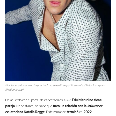
El actor ecuatoriano no ha precisado su sexualidad públicamente. / Foto: Instagram
(@edumarurip)
De acuerdo con el portal de espectáculos
Gluc
,
Edu Maruri no tiene
pareja
. No obstante, se sabe que
tuvo un relación con la
influencer
ecuatoriana Natalia Regge
. Este romance
terminó
en
2022
.