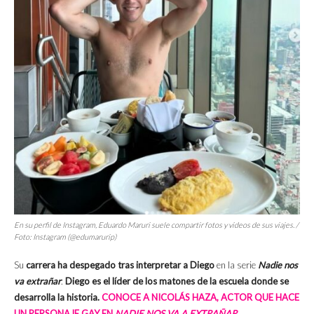
En su perfil de Instagram, Eduardo Maruri suele compartir fotos y videos de sus viajes. /
Foto: Instagram (@edumarurip)
Su
carrera ha despegado tras interpretar a Diego
en la serie
Nadie nos
va extrañar
.
Diego es el líder de los matones de la escuela donde se
desarrolla la historia.
CONOCE A NICOLÁS HAZA, ACTOR QUE HACE
UN PERSONAJE GAY EN
NADIE NOS VA A EXTRAÑAR
.