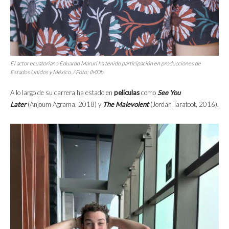
El actor ecuatoriano Eduardo Maruri ha tenido participación en producciones de
Estados Unidos y México. / Foto: IMDb
A lo largo de su carrera
ha estado en
películas
como
See You
Later
(Anjoum Agrama, 2018) y
The Malevolent
(Jordan Taratoot, 2016).