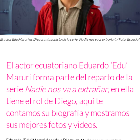
El actor Edu Maruri es Diego, antagonista de la serie 'Nadie nos va a extrañar'. / Foto: Especial
El actor ecuatoriano Eduardo ‘Edu’
Maruri forma parte del reparto de la
serie
Nadie nos va a extrañar
, en ella
tiene el rol de Diego, aquí te
contamos su biografía y mostramos
sus mejores fotos y videos.