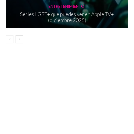
ENTRETENIMIENTO
Series LGBT+ que puedes ver en Apple TV+
(diciembre 2025)