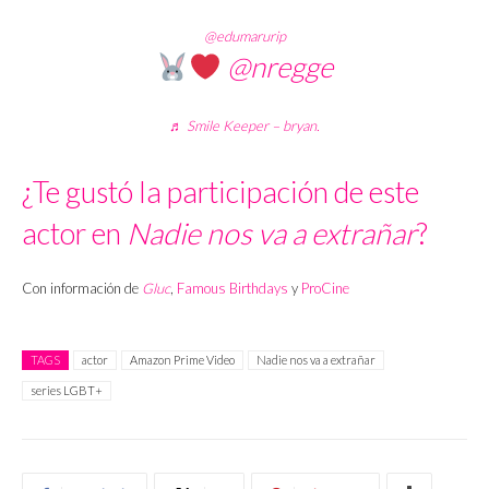
@edumarurip
@nregge
♬ Smile Keeper – bryan.
¿Te gustó la participación de este
actor en
Nadie nos va a extrañar
?
Con información de
Gluc
,
Famous Birthdays
y
ProCine
TAGS
actor
Amazon Prime Video
Nadie nos va a extrañar
series LGBT+