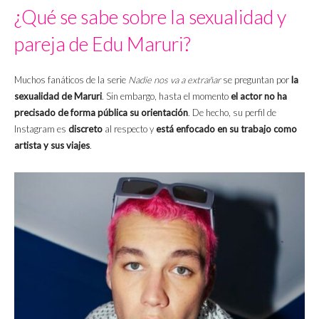
¿Qué se sabe sobre la sexualidad y
pareja de Edu Maruri?
Muchos fanáticos de la serie
Nadie nos va a extrañar
se preguntan por
la
sexualidad de Maruri
. Sin embargo, hasta el momento
el actor no ha
precisado de forma pública su orientación
. De hecho, su perfil de
Instagram es
discreto
al respecto y
está enfocado en su trabajo como
artista y sus viajes
.