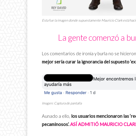
Esta fue la imagen donde supuestamente Mauricio Clark está haciendo
La gente comenzó a bur
Los comentarios de ironía y burla no se hiciero
mejor sería curar la ignorancia del supuesto ‘ex
Imagen: Captura de pantalla
Aunado a ello,
los usuarios mencionaron las ‘re
pecaminosos’.
ASÍ ADMITIÓ MAURICIO CLARK