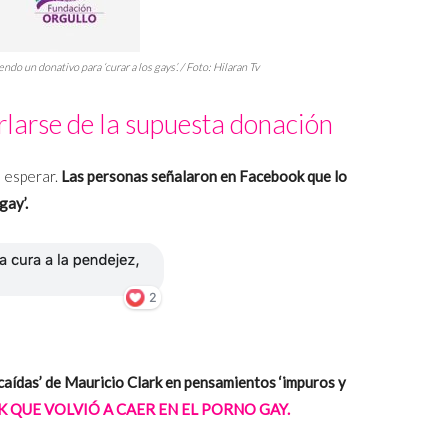
 un donativo para ‘curar a los gays’. / Foto: Hilaran Tv
larse de la supuesta donación
n esperar.
Las personas señalaron en Facebook que lo
gay’.
caídas’ de Mauricio Clark en pensamientos ‘impuros y
 QUE VOLVIÓ A CAER EN EL PORNO GAY.