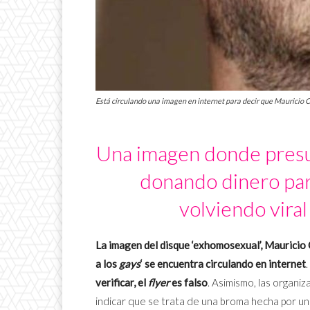
Está circulando una imagen en internet para decir que Mauricio Cla
Una imagen donde presu
donando dinero para
volviendo viral
La imagen del disque ‘exhomosexual’, Mauricio 
a los
gays
‘ se encuentra circulando en internet
.
verificar, el
flyer
es falso
. Asimismo, las organi
indicar que se trata de una broma hecha por u