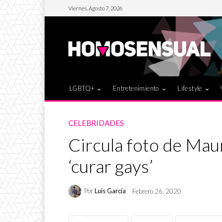
Viernes, Agosto 7, 2026
LGBTQ+
Entretenimiento
Lifestyle
CELEBRIDADES
Circula foto de Mau
‘curar gays’
Por
Luis García
Febrero 26, 2020