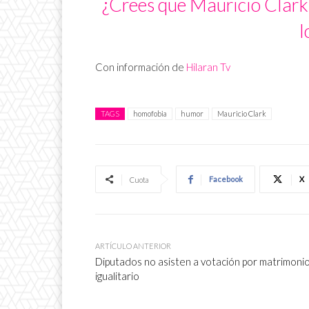
¿Crees que Mauricio Clark s
l
Con información de
Hilaran Tv
TAGS
homofobia
humor
Mauricio Clark
Facebook
X
Cuota
ARTÍCULO ANTERIOR
Diputados no asisten a votación por matrimoni
igualitario