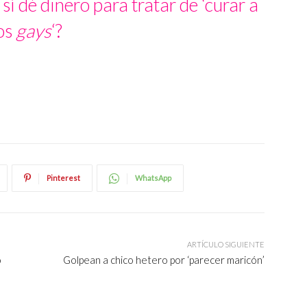
í dé dinero para tratar de ‘curar a
os
gays
‘?
Pinterest
WhatsApp
ARTÍCULO SIGUIENTE
o
Golpean a chico hetero por ‘parecer maricón’