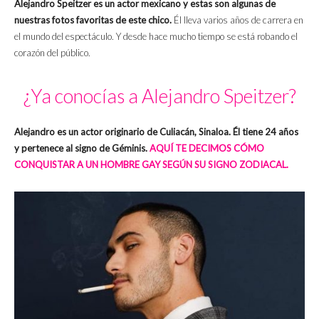
Alejandro Speitzer es un actor mexicano y estas son algunas de
nuestras fotos favoritas de este chico.
Él lleva varios años de carrera en
el mundo del espectáculo. Y desde hace mucho tiempo se está robando el
corazón del público.
¿Ya conocías a Alejandro Speitzer?
Alejandro es un actor originario de Culiacán, Sinaloa. Él tiene 24 años
y pertenece al signo de Géminis.
AQUÍ TE DECIMOS CÓMO
CONQUISTAR A UN HOMBRE GAY SEGÚN SU SIGNO ZODIACAL.