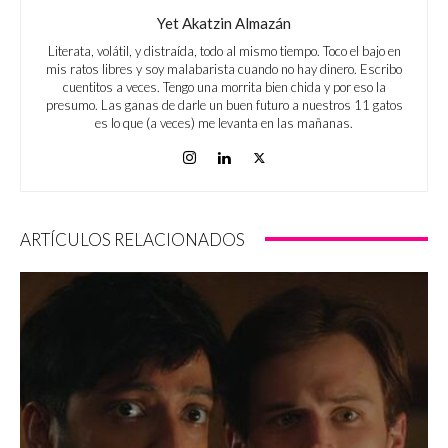
Yet Akatzin Almazán
Literata, volátil, y distraída, todo al mismo tiempo. Toco el bajo en
mis ratos libres y soy malabarista cuando no hay dinero. Escribo
cuentitos a veces. Tengo una morrita bien chida y por eso la
presumo. Las ganas de darle un buen futuro a nuestros 11 gatos
es lo que (a veces) me levanta en las mañanas.
ARTÍCULOS RELACIONADOS