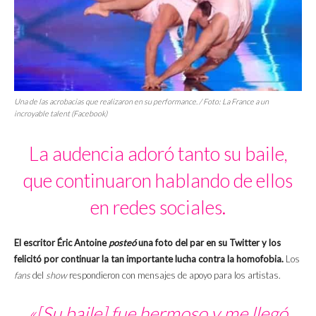
Una de las acrobacias que realizaron en su performance. / Foto: La France a un
incroyable talent (Facebook)
La audencia adoró tanto su baile,
que continuaron hablando de ellos
en redes sociales.
El escritor Éric Antoine
posteó
una foto del par en su Twitter y los
felicitó por continuar la tan importante lucha contra la homofobia.
Los
fans
del
show
respondieron con mensajes de apoyo para los artistas.
«[Su baile] fue hermoso y me llegó