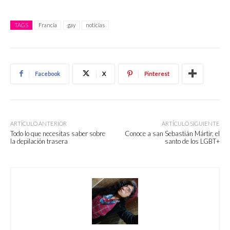
TAGS
Francia
gay
noticias
Facebook
X
Pinterest
ARTÍCULO ANTERIOR
ARTÍCULO SIGUIENTE
Todo lo que necesitas saber sobre
Conoce a san Sebastián Mártir, el
la depilación trasera
santo de los LGBT+