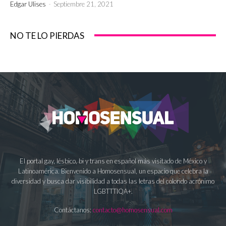
Edgar Ulises
-
Septiembre 21, 2021
NO TE LO PIERDAS
El portal gay, lésbico, bi y trans en español más visitado de México y
Latinoamérica. Bienvenido a Homosensual, un espacio que celebra la
diversidad y busca dar visibilidad a todas las letras del colorido acrónimo
LGBTTTIQA+.
Contáctanos:
contacto@homosensual.com