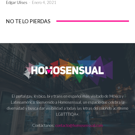
Edgar Ulises
-
Enero 4, 2021
NO TE LO PIERDAS
El portal gay, lésbico, bi y trans en español más visitado de México y
Latinoamérica. Bienvenido a Homosensual, un espacio que celebra la
diversidad y busca dar visibilidad a todas las letras del colorido acrónimo
LGBTTTIQA+.
Contáctanos:
contacto@homosensual.com