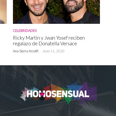
CELEBRIDADES
Ricky Martin y Jwan Yosef reciben
regalazo de Donatella Versace
Ana Sierra Arzuffi
-
Junio 11, 2020