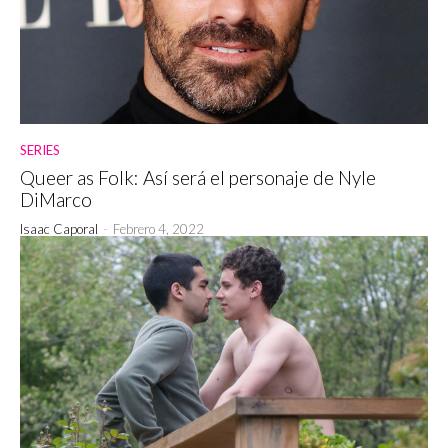
SERIES
Queer as Folk: Así será el personaje de Nyle
DiMarco
Isaac Caporal
-
Febrero 4, 2022