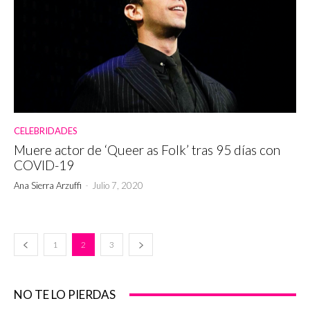
CELEBRIDADES
Muere actor de ‘Queer as Folk’ tras 95 días con
COVID-19
Ana Sierra Arzuffi
-
Julio 7, 2020
1
2
3
NO TE LO PIERDAS