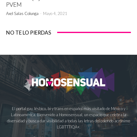
PVEM
Axel Salas Colunga
-
Mayo 4, 2021
NO TE LO PIERDAS
El portal gay, lésbico, bi y trans en español más visitado de México y
Latinoamérica. Bienvenido a Homosensual, un espacio que celebra la
diversidad y busca dar visibilidad a todas las letras del colorido acrónimo
LGBTTTIQA+.