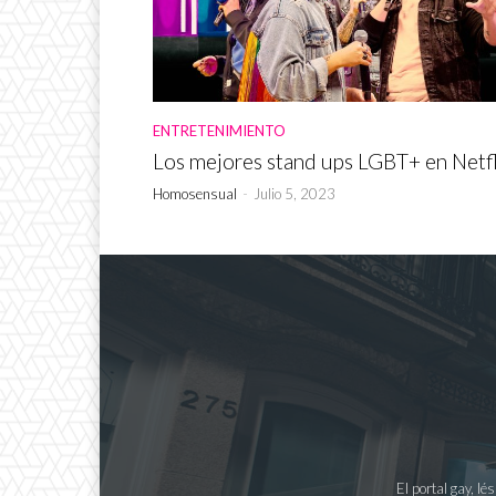
ENTRETENIMIENTO
Los mejores stand ups LGBT+ en Netfl
Homosensual
-
Julio 5, 2023
El portal gay, l