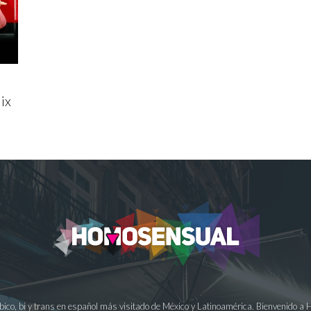
ix
ésbico, bi y trans en español más visitado de México y Latinoamérica. Bienvenido 