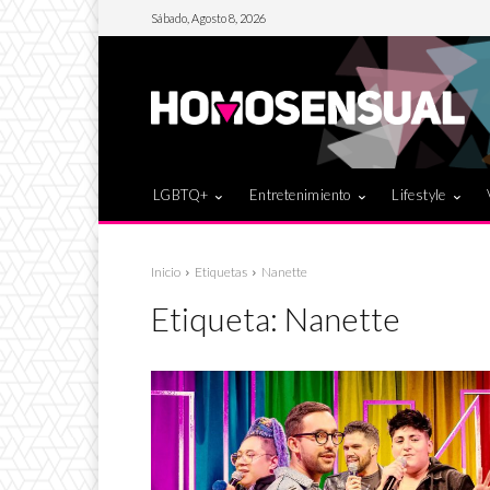
Sábado, Agosto 8, 2026
LGBTQ+
Entretenimiento
Lifestyle
Inicio
Etiquetas
Nanette
Etiqueta:
Nanette