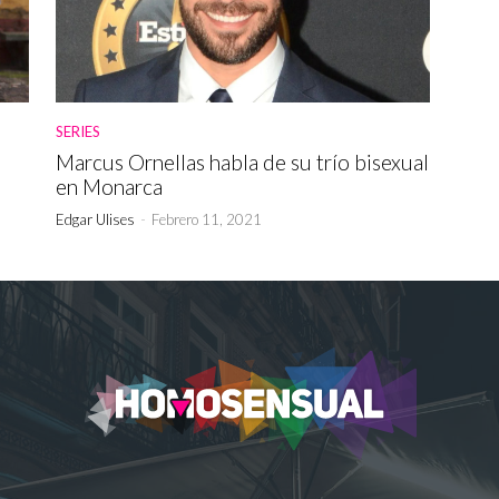
SERIES
Marcus Ornellas habla de su trío bisexual
en Monarca
Edgar Ulises
-
Febrero 11, 2021