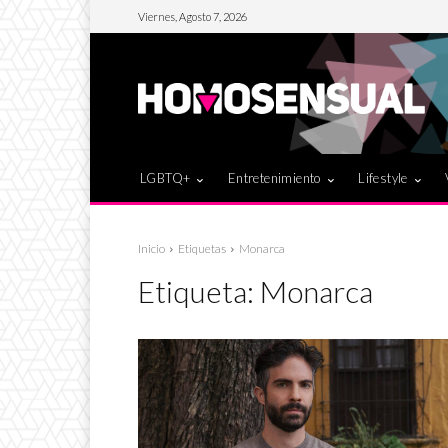
Viernes, Agosto 7, 2026
LGBTQ+
Entretenimiento
Lifestyle
Inicio
Etiquetas
Monarca
Etiqueta:
Monarca