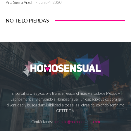
Ana Sierra Arzuffi
-
Junio 4, 2020
NO TE LO PIERDAS
El portal gay, lésbico, bi y trans en español más visitado de México y
Latinoamérica. Bienvenido a Homosensual, un espacio que celebra la
diversidad y busca dar visibilidad a todas las letras del colorido acrónimo
LGBTTTIQA+.
Contáctanos:
contacto@homosensual.com