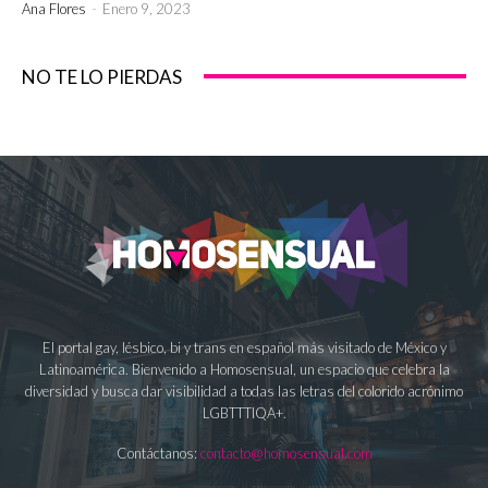
Ana Flores
-
Enero 9, 2023
NO TE LO PIERDAS
El portal gay, lésbico, bi y trans en español más visitado de México y
Latinoamérica. Bienvenido a Homosensual, un espacio que celebra la
diversidad y busca dar visibilidad a todas las letras del colorido acrónimo
LGBTTTIQA+.
Contáctanos:
contacto@homosensual.com