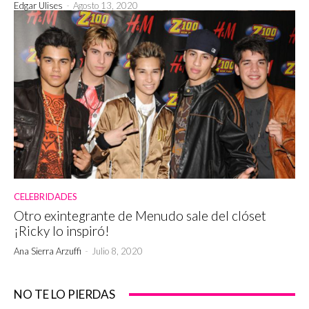
Edgar Ulises
-
Agosto 13, 2020
CELEBRIDADES
Otro exintegrante de Menudo sale del clóset
¡Ricky lo inspiró!
Ana Sierra Arzuffi
-
Julio 8, 2020
NO TE LO PIERDAS