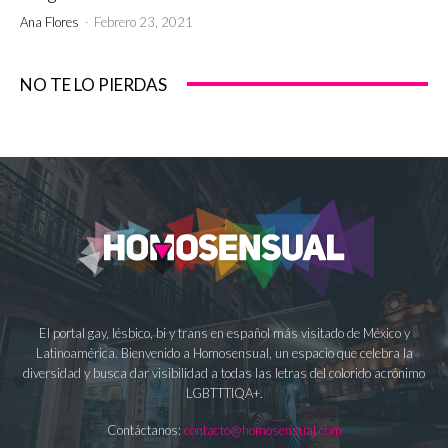
Ana Flores
-
Febrero 23, 2021
NO TE LO PIERDAS
El portal gay, lésbico, bi y trans en español más visitado de México y
Latinoamérica. Bienvenido a Homosensual, un espacio que celebra la
diversidad y busca dar visibilidad a todas las letras del colorido acrónimo
LGBTTTIQA+.
Contáctanos:
contacto@homosensual.com