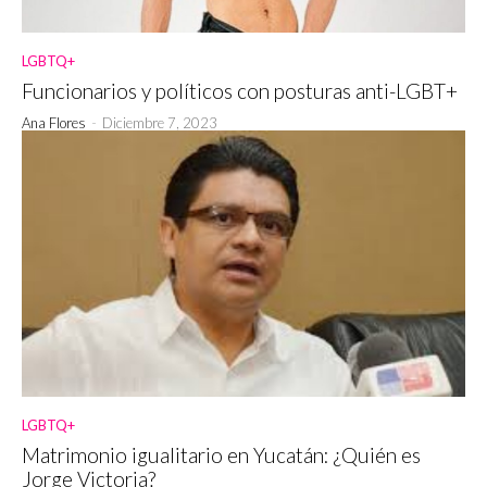
LGBTQ+
Funcionarios y políticos con posturas anti-LGBT+
Ana Flores
-
Diciembre 7, 2023
LGBTQ+
Matrimonio igualitario en Yucatán: ¿Quién es
Jorge Victoria?