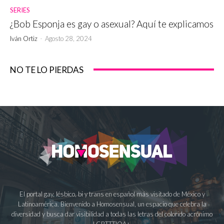
SERIES
¿Bob Esponja es gay o asexual? Aquí te explicamos
Iván Ortiz
-
Agosto 28, 2024
NO TE LO PIERDAS
El portal gay, lésbico, bi y trans en español más visitado de México y
Latinoamérica. Bienvenido a Homosensual, un espacio que celebra la
diversidad y busca dar visibilidad a todas las letras del colorido acrónimo
LGBTTTIQA+.