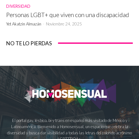
DIVERSIDAD
Personas LGBT+ que viven con una discapacidad
Yet Akatzin Almazán
-
Noviembre 24, 2025
NO TE LO PIERDAS
El portal gay, lésbico, bi y trans en español más visitado de México y
Latinoamérica. Bienvenido a Homosensual, un espacio que celebra la
diversidad y busca dar visibilidad a todas las letras del colorido acrónimo
LGBTTTIQA+.