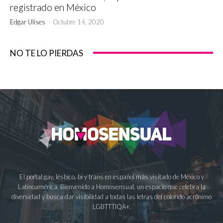
registrado en México
Edgar Ulises
-
Octubre 14, 2020
NO TE LO PIERDAS
El portal gay, lésbico, bi y trans en español más visitado de México y
Latinoamérica. Bienvenido a Homosensual, un espacio que celebra la
diversidad y busca dar visibilidad a todas las letras del colorido acrónimo
LGBTTTIQA+.