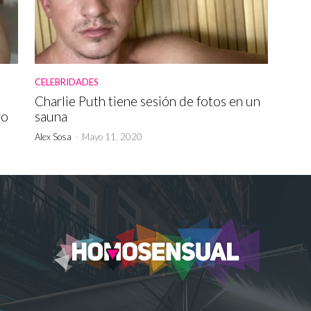
CELEBRIDADES
Charlie Puth tiene sesión de fotos en un
ro
sauna
Alex Sosa
-
Mayo 11, 2020