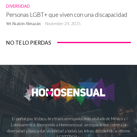
DIVERSIDAD
Personas LGBT+ que viven con una discapacidad
Yet Akatzin Almazán
-
Noviembre 24, 2025
NO TE LO PIERDAS
El portal gay, lésbico, bi y trans en español más visitado de México y
Latinoamérica. Bienvenido a Homosensual, un espacio que celebra la
diversidad y busca dar visibilidad a todas las letras del colorido acrónimo
LGBTTTIQA+.