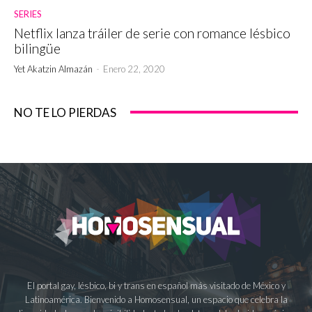
SERIES
Netflix lanza tráiler de serie con romance lésbico
bilingüe
Yet Akatzin Almazán
-
Enero 22, 2020
NO TE LO PIERDAS
El portal gay, lésbico, bi y trans en español más visitado de México y
Latinoamérica. Bienvenido a Homosensual, un espacio que celebra la