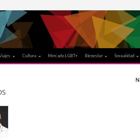
Viajes
Cultura
Mercado LGBT+
Bienestar
Sexualidad
N
os