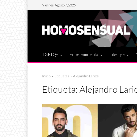
Viernes, Agosto 7, 2026
LGBTQ+
Entretenimiento
Lifestyle
Inicio
Etiquetas
Alejandro Larios
Etiqueta:
Alejandro Lari