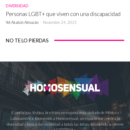
DIVERSIDAD
Personas LGBT+ que viven con una discapacidad
Yet Akatzin Almazán
-
Noviembre 24, 2025
NO TE LO PIERDAS
El portal gay, lésbico, bi y trans en español más visitado de México y
Latinoamérica. Bienvenido a Homosensual, un espacio que celebra la
diversidad y busca dar visibilidad a todas las letras del colorido acrónimo
LGBTTTIQA+.