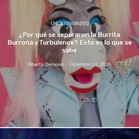
UNCATEGORIZED
¿Por qué se separaron la Burrita
Burrona y Turbulence? Esto es lo que se
sabe
Alberto Demonio
-
Diciembre 22, 2025