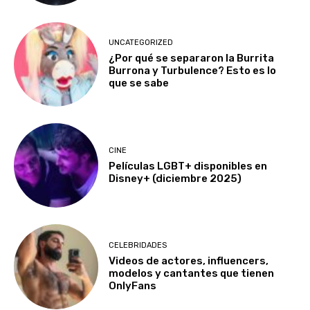
UNCATEGORIZED
¿Por qué se separaron la Burrita
Burrona y Turbulence? Esto es lo
que se sabe
CINE
Películas LGBT+ disponibles en
Disney+ (diciembre 2025)
CELEBRIDADES
Videos de actores, influencers,
modelos y cantantes que tienen
OnlyFans