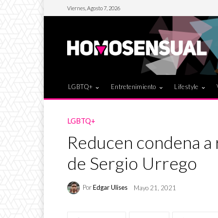
Viernes, Agosto 7, 2026
LGBTQ+
Entretenimiento
Lifestyle
LGBTQ+
Reducen condena a r
de Sergio Urrego
Por
Edgar Ulises
Mayo 21, 2021