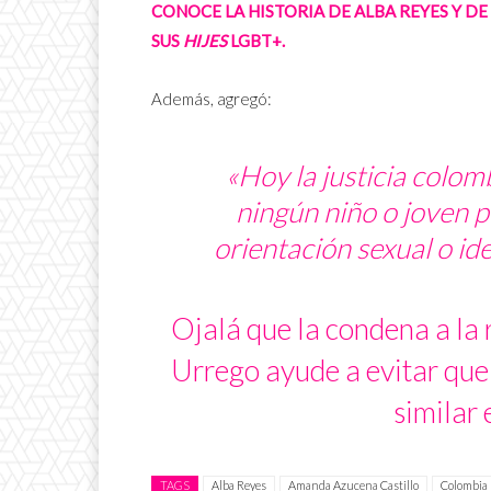
CONOCE LA HISTORIA DE ALBA REYES Y D
SUS
HIJES
LGBT+.
Además, agregó:
«Hoy la justicia colom
ningún niño o joven p
orientación sexual o id
Ojalá que la condena a la 
Urrego ayude a evitar que
similar 
TAGS
Alba Reyes
Amanda Azucena Castillo
Colombia