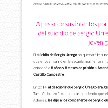
Aunque Amanda Azucena Castillo intentó que su caso proscribiera,
A pesar de sus intentos por 
del suicidio de Sergio Urr
joven g
El
suicidio de Sergio Urrego
no quedará impune, 
que el joven sufrió en la escuela finalmente sí irá
condenó a
8 años y 8 meses de prisión
a
Amanda
Castillo Campestre
.
En 2014,
al descubrir que Sergio Urrego era gay
También lo hizo firmar una carta diciendo que e
Además,
les dijo a los compañeros de Sergio q