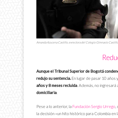
Amanda Azucena Castillo, exrectora del Colegio Gimnasio Castill
Redu
Aunque el Tribunal Superior de Bogotá condenó 
redujo su sentencia.
En lugar de pasar 10 años 
años y 8 meses recluida
. Además, no ingresará 
domiciliaria
.
Pese a lo anterior, la
Fundación Sergio Urrego
,
la decisión «un hito histórico para Colombia en 