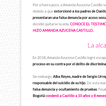
Por si fuera poco, a Amanda Azucena Castillo se 
debido a que
extorsionó a los padres de Danil
presentaran una falsa denuncia por acoso sexu
decidió quitarse la vida.
CONOCE EL TESTIMO
HIZO AMANDA AZUCENA CASTILLO.
La alca
En 2018, Amanda Azucena Castillo logró escapar
proceso en su contra por el delito de discrimin
Sin embargo,
Alba Reyes, madre de Sergio Urrego,
responsable del suicidio de su hijo
.
De esta mane
falsa denuncia y ocultamiento de pruebas
. Fin
Bogotá
condenó a Castillo a 10 años y 8 meses