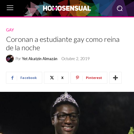
GAY
Coronan a estudiante gay como reina
de la noche
Por
Yet Akatzin Almazán
Octubre 2, 2019
Facebook
X
Pinterest