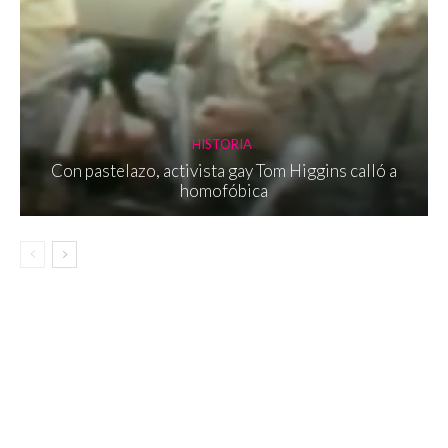
HISTORIA
Con pastelazo, activista gay Tom Higgins calló a
homofóbica