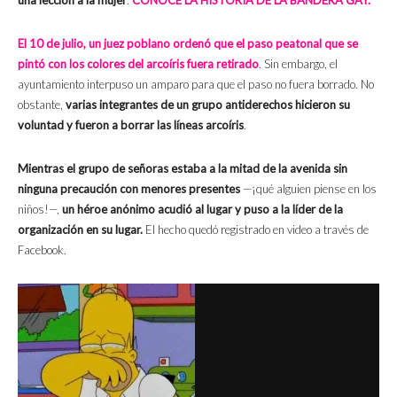
una lección a la mujer
.
CONOCE LA HISTORIA DE LA BANDERA GAY.
El 10 de julio, un juez poblano ordenó que el paso peatonal que se
pintó con los colores del arcoíris fuera retirado
. Sin embargo, el
ayuntamiento interpuso un amparo para que el paso no fuera borrado. No
obstante,
varias integrantes de un grupo antiderechos hicieron su
voluntad y fueron a borrar las líneas arcoíris
.
Mientras el grupo de señoras estaba a la mitad de la avenida sin
ninguna precaución con menores presentes
—¡qué alguien piense en los
niños!—,
un héroe anónimo acudió al lugar y puso a la líder de la
organización en su lugar.
El hecho quedó registrado en video a través de
Facebook.