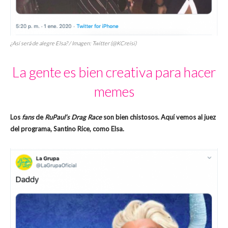
¿Así será de alegre Elsa? / Imagen: Twitter (@KCreisi)
La gente es bien creativa para hacer
memes
Los
fans
de
RuPaul’s Drag Race
son bien chistosos. Aquí vemos al juez
del programa, Santino Rice, como Elsa.