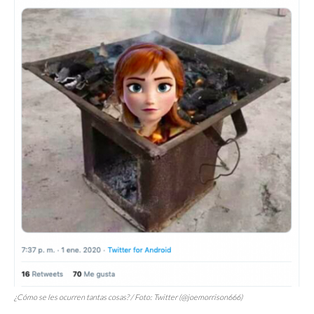
¿Cómo se les ocurren tantas cosas? / Foto: Twitter (@joemorrison666)