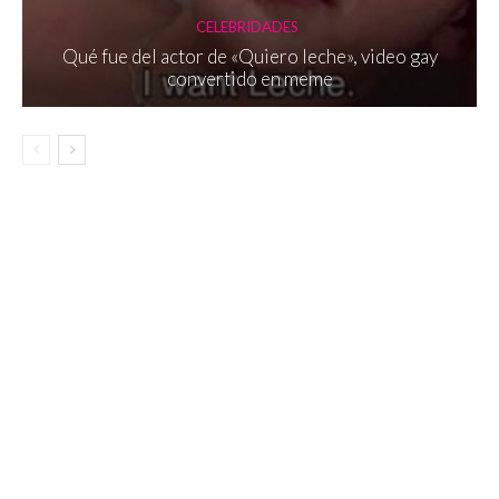
CELEBRIDADES
Qué fue del actor de «Quiero leche», video gay
convertido en meme