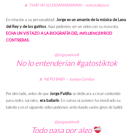
♬ THAT IM SO DOWWWWNNN – nottotallysure
En relación a su personalidad,
Jorge es un amante de la música de Lana
del Rey y de los gatitos
. Aquí podemos ver un video con su mascota.
ECHA UN VISTAZO A LA BIOGRAFÍA DEL
INFLUENCER
ROD
CONTRERAS.
@jorgepatino8
No lo entenderían
#gatostiktok
♬ NEPO BABY – Juanpa Gordoa
Por otro lado, antes de que
Jorge Patiño
se dedicara a crear contenido
para redes sociales,
era bailarín
. En varias ocasiones ha mostrado su
talento y en el siguiente video podemos verlo dando varios giros de ballet.
@jorgepatino8
Todo pasa por algo