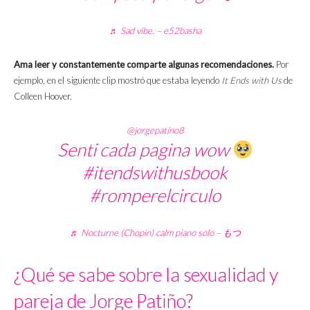
♬ Sad vibe. – e52basha
Ama leer y constantemente comparte algunas recomendaciones.
Por
ejemplo, en el siguiente clip mostró que estaba leyendo
It Ends with Us
de
Colleen Hoover.
@jorgepatino8
Senti cada pagina wow
#itendswithusbook
#romperelcirculo
♬ Nocturne (Chopin) calm piano solo – もつ
¿Qué se sabe sobre la sexualidad y
pareja de Jorge Patiño?