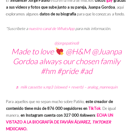
El
influencer
Jorge Patiño
está en la mira de muchos
chicos
gay
gracias
a sus videos y fotos que sube junto a su pareja, Juanpa Gordoa
, aquí
exploramos algunos
datos de su biografía
para que lo conozcas a fondo.
*Suscríbete a
nuestro canal de WhatsApp
para más información.
@jorgepatino8
Made to love
@H&M @Juanpa
Gordoa always our chosen family
#hm
#pride
#ad
♬ milk cassette x.mp3 (slowed + reverb) – analog_mannequin
Para aquellos que no sepan mucho sobre Patiño,
este creador de
contenido tiene más de 876 000 seguidores en
TikTok
. De igual
manera,
en Instagram cuenta con 327 000
followers
.
ECHA UN
VISTAZO A LA BIOGRAFÍA DE FAVIÁN ÁLVAREZ,
TIKTOKER
MEXICANO.