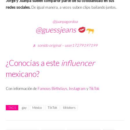
Jorge y Juanpa suelen compartir parte de su cotidianidad en sus
redes sociales.
De igual manera, a veces suben clips bailando juntos.
@juanpagordoa
@guessjeans
♬ sonido original – user17279197199
¿Conocías a este
influencer
mexicano?
Con información de
Famous Birthdays
,
Instagram
y
TikTok
TAGS
gay
México
TikTok
tiktokers