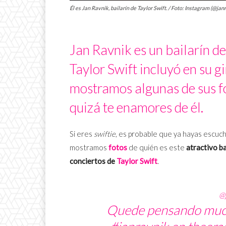
Él es Jan Ravnik, bailarín de Taylor Swift. / Foto: Instagram (@jan
Jan Ravnik es un bailarín d
Taylor Swift incluyó en su g
mostramos algunas de sus fo
quizá te enamores de él.
Si eres
swiftie
, es probable que ya hayas escu
mostramos
fotos
de quién es este
atractivo b
conciertos de
Taylor Swift
.
@
Quede pensando much