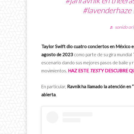
#janravnik
en theera
#lavenderhaze
♬ sonido ori
Taylor Swift dio cuatro conciertos en México e
agosto de 2023
como parte de su gira mundial
escenario dando sus mejores pasos de baile y
movimientos.
HAZ ESTE
TEST
Y DESCUBRE QU
En particular,
Ravnik ha llamado la atención en 
abierta
.