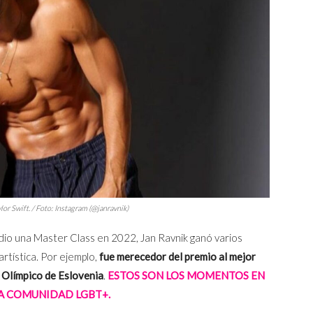
lor Swift. / Foto: Instagram (@janravnik)
 dio una Master Class en 2022, Jan Ravnik ganó varios
rtística. Por ejemplo,
fue merecedor del premio al mejor
 Olímpico de Eslovenia
.
ESTOS SON LOS MOMENTOS EN
A COMUNIDAD LGBT+.