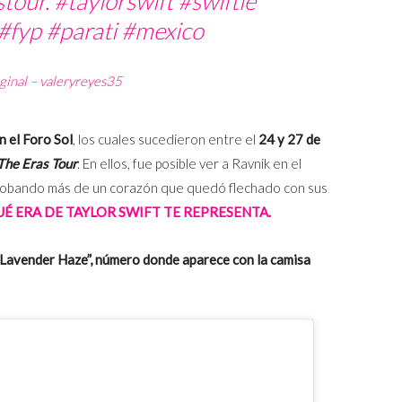
stour.
#taylorswift
#swiftie
#fyp
#parati
#mexico
ginal – valeryreyes35
n el Foro Sol
, los cuales sucedieron entre el
24 y 27 de
The Eras Tour
. En ellos, fue posible ver a Ravnik en el
 robando más de un corazón que quedó flechado con sus
É ERA DE TAYLOR SWIFT TE REPRESENTA.
“Lavender Haze”, número donde aparece con la camisa